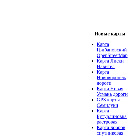
Новые карты
Карта
Грибановский
OpenStreetMap
Карта Лиски
Навител
Карта
Нововоронеж
дороги
Карта Новая
Усмань дороги
GPS карты
Семилуки
Карта
Бутурлиновка
растровая
Карта Бобров
спутниковая