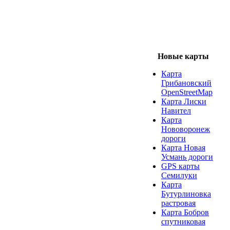
Новые карты
Карта
Грибановский
OpenStreetMap
Карта Лиски
Навител
Карта
Нововоронеж
дороги
Карта Новая
Усмань дороги
GPS карты
Семилуки
Карта
Бутурлиновка
растровая
Карта Бобров
спутниковая