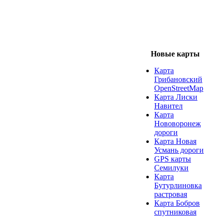
Новые карты
Карта
Грибановский
OpenStreetMap
Карта Лиски
Навител
Карта
Нововоронеж
дороги
Карта Новая
Усмань дороги
GPS карты
Семилуки
Карта
Бутурлиновка
растровая
Карта Бобров
спутниковая