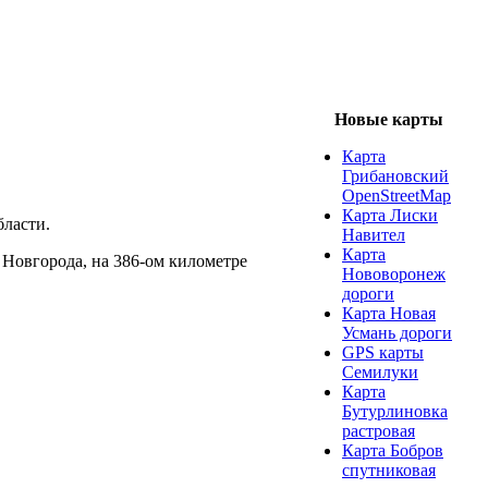
Новые карты
Карта
Грибановский
OpenStreetMap
Карта Лиски
бласти.
Навител
Карта
 Новгорода, на 386-ом километре
Нововоронеж
дороги
Карта Новая
Усмань дороги
GPS карты
Семилуки
Карта
Бутурлиновка
растровая
Карта Бобров
спутниковая