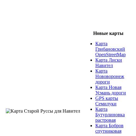
Новые карты
Карта
Грибановский
OpenStreetMap
Карта Лиски
Навител
Карта
Нововоронеж
дороги
Карта Новая
Усмань дороги
GPS карты
Семилуки
Карта
Бутурлиновка
растровая
Карта Бобров
спутниковая