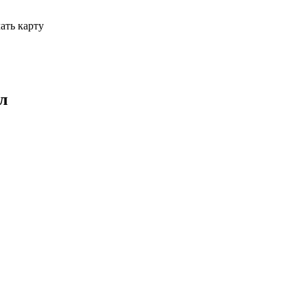
ать карту
л