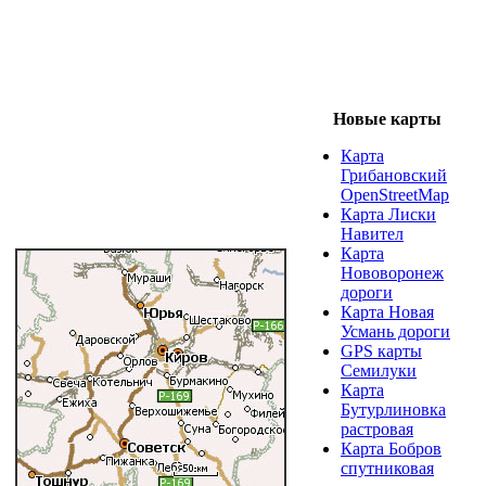
Новые карты
Карта
Грибановский
OpenStreetMap
Карта Лиски
Навител
Карта
Нововоронеж
дороги
Карта Новая
Усмань дороги
GPS карты
Семилуки
Карта
Бутурлиновка
растровая
Карта Бобров
спутниковая