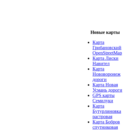
Новые карты
Карта
Грибановский
OpenStreetMap
Карта Лиски
Навител
Карта
Нововоронеж
дороги
Карта Новая
Усмань дороги
GPS карты
Семилуки
Карта
Бутурлиновка
растровая
Карта Бобров
спутниковая