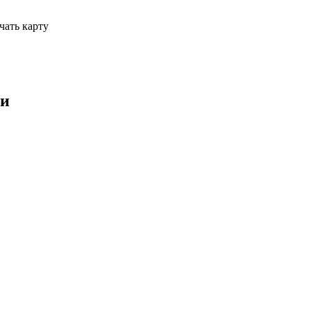
чать карту
ми