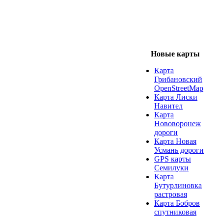
Новые карты
Карта
Грибановский
OpenStreetMap
Карта Лиски
Навител
Карта
Нововоронеж
дороги
Карта Новая
Усмань дороги
GPS карты
Семилуки
Карта
Бутурлиновка
растровая
Карта Бобров
спутниковая