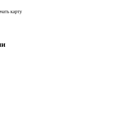
чать карту
ми