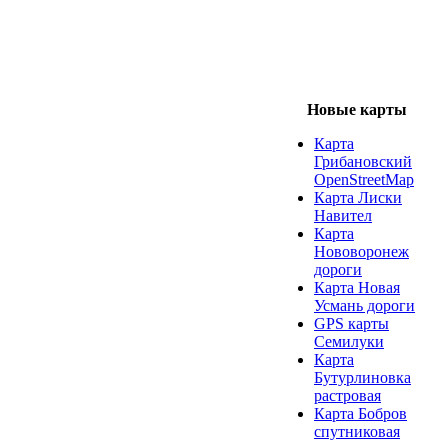
Новые карты
Карта
Грибановский
OpenStreetMap
Карта Лиски
Навител
Карта
Нововоронеж
дороги
Карта Новая
Усмань дороги
GPS карты
Семилуки
Карта
Бутурлиновка
растровая
Карта Бобров
спутниковая