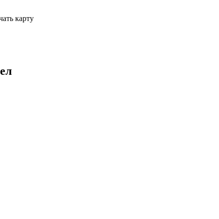
чать карту
ел