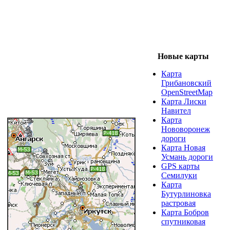
Новые карты
Карта
Грибановский
OpenStreetMap
Карта Лиски
Навител
Карта
Нововоронеж
дороги
Карта Новая
Усмань дороги
GPS карты
Семилуки
Карта
Бутурлиновка
растровая
Карта Бобров
спутниковая