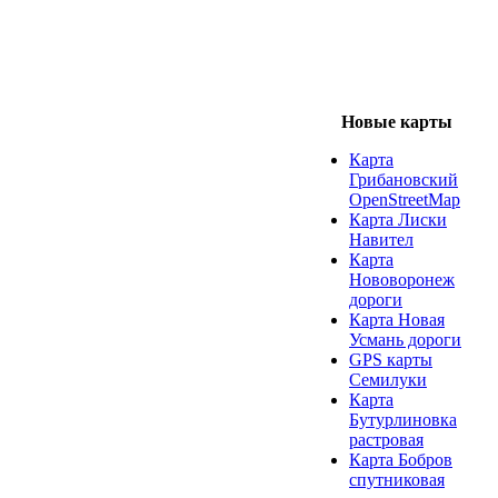
Новые карты
Карта
Грибановский
OpenStreetMap
Карта Лиски
Навител
Карта
Нововоронеж
дороги
Карта Новая
Усмань дороги
GPS карты
Семилуки
Карта
Бутурлиновка
растровая
Карта Бобров
спутниковая