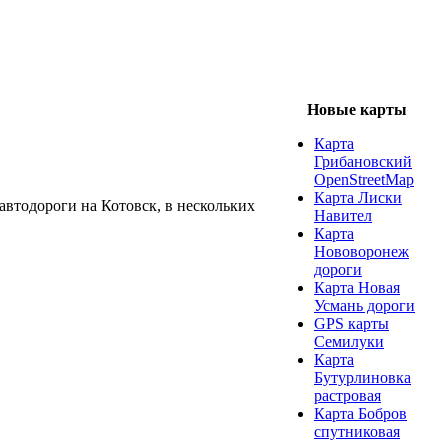
Новые карты
Карта
Грибановский
OpenStreetMap
Карта Лиски
втодороги на Котовск, в нескольких
Навител
Карта
Нововоронеж
дороги
Карта Новая
Усмань дороги
GPS карты
Семилуки
Карта
Бутурлиновка
растровая
Карта Бобров
спутниковая