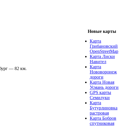
Новые карты
Карта
Грибановский
OpenStreetMap
Карта Лиски
Навител
Карта
бург — 82 км.
Нововоронеж
дороги
Карта Новая
Усмань дороги
GPS карты
Семилуки
Карта
Бутурлиновка
растровая
Карта Бобров
спутниковая