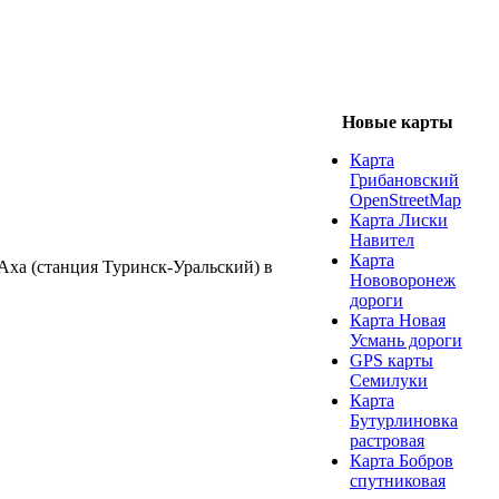
Новые карты
Карта
Грибановский
OpenStreetMap
Карта Лиски
Навител
Карта
Аха (станция Туринск-Уральский) в
Нововоронеж
дороги
Карта Новая
Усмань дороги
GPS карты
Семилуки
Карта
Бутурлиновка
растровая
Карта Бобров
спутниковая