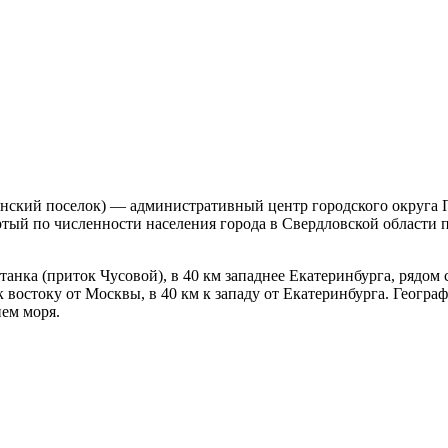
нский поселок) — административный центр городского округа П
ртый по численности населения города в Свердловской области 
анка (приток Чусовой), в 40 км западнее Екатеринбурга, рядом 
к востоку от Москвы, в 40 км к западу от Екатеринбурга. Геогра
нем моря.