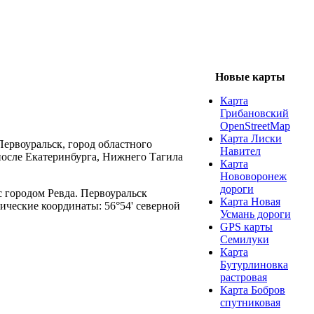
Новые карты
Карта
Грибановский
OpenStreetMap
Карта Лиски
ервоуральск, город областного
Навител
после Екатеринбурга, Нижнего Тагила
Карта
Нововоронеж
дороги
с городом Ревда. Первоуральск
Карта Новая
фические координаты: 56°54' северной
Усмань дороги
GPS карты
Семилуки
Карта
Бутурлиновка
растровая
Карта Бобров
спутниковая