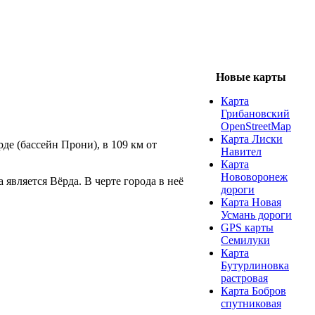
Новые карты
Карта
Грибановский
OpenStreetMap
Карта Лиски
де (бассейн Прони), в 109 км от
Навител
Карта
Нововоронеж
вляется Вёрда. В черте города в неё
дороги
Карта Новая
Усмань дороги
GPS карты
Семилуки
Карта
Бутурлиновка
растровая
Карта Бобров
спутниковая