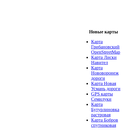
Новые карты
Карта
Грибановский
OpenStreetMap
Карта Лиски
Навител
Карта
Нововоронеж
дороги
Карта Новая
Усмань дороги
GPS карты
Семилуки
Карта
Бутурлиновка
растровая
Карта Бобров
спутниковая