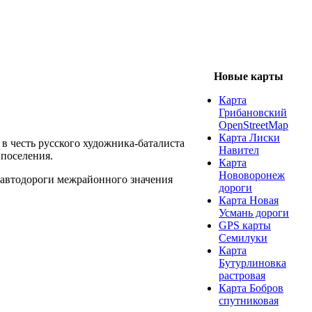
Новые карты
Карта
Грибановский
OpenStreetMap
Карта Лиски
 честь русского художника-баталиста
Навител
 поселения.
Карта
Нововоронеж
 автодороги межрайонного значения
дороги
Карта Новая
Усмань дороги
GPS карты
Семилуки
Карта
Бутурлиновка
растровая
Карта Бобров
спутниковая