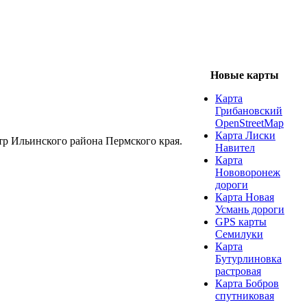
Новые карты
Карта
Грибановский
OpenStreetMap
Карта Лиски
р Ильинского района Пермского края.
Навител
Карта
Нововоронеж
дороги
Карта Новая
Усмань дороги
GPS карты
Семилуки
Карта
Бутурлиновка
растровая
Карта Бобров
спутниковая