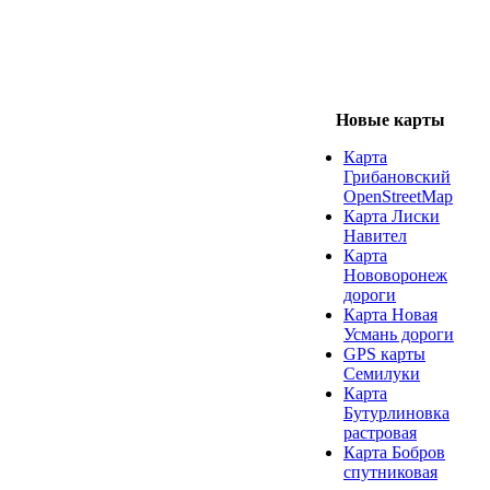
Новые карты
Карта
Грибановский
OpenStreetMap
Карта Лиски
Навител
Карта
Нововоронеж
дороги
Карта Новая
Усмань дороги
GPS карты
Семилуки
Карта
Бутурлиновка
растровая
Карта Бобров
спутниковая