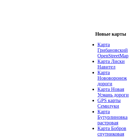
Новые карты
Карта
Грибановский
OpenStreetMap
Карта Лиски
Навител
Карта
Нововоронеж
дороги
Карта Новая
Усмань дороги
GPS карты
Семилуки
Карта
Бутурлиновка
растровая
Карта Бобров
спутниковая