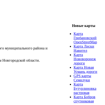
Новые карты
Карта
Грибановский
OpenStreetMap
Карта Лиски
ого муниципального района и
Навител
Карта
Нововоронеж
м Новгородской области.
дороги
Карта Новая
Усмань дороги
GPS карты
Семилуки
Карта
Бутурлиновка
растровая
Карта Бобров
спутниковая