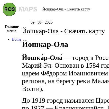
Йошкар-Ола - Скачать карту
09 - 08 - 2026
Главное
Йошкар-Ола - Скачать карту
меню
Home
Йошкар-Ола
Йошка́р-Ола́
— город в Росс
Марий Эл. Основан в 1584 го
царем Фёдором Иоанновичем 
региона, на берегу реки Мал
Волги).
До 1919 город назывался Царе
по 1927 — Краснококшайск. В