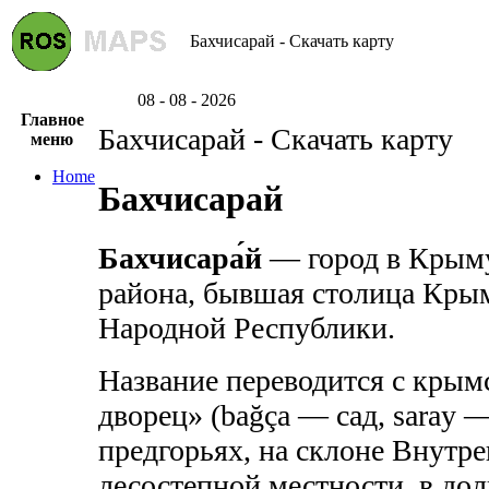
Бахчисарай - Скачать карту
08 - 08 - 2026
Главное
Бахчисарай - Скачать карту
меню
Home
Бахчисарай
Бахчисара́й
— город в Крыму
района, бывшая столица Кры
Народной Республики.
Название переводится с крымс
дворец» (bağça — сад, saray 
предгорьях, на склоне Внутр
лесостепной местности, в до