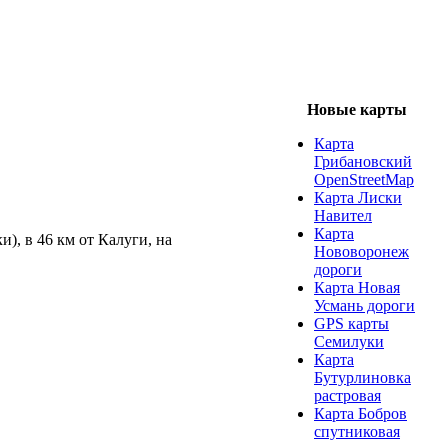
Новые карты
Карта
Грибановский
OpenStreetMap
Карта Лиски
Навител
Карта
), в 46 км от Калуги, на
Нововоронеж
дороги
Карта Новая
Усмань дороги
GPS карты
Семилуки
Карта
Бутурлиновка
растровая
Карта Бобров
спутниковая