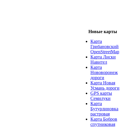
Новые карты
Карта
Грибановский
OpenStreetMap
Карта Лиски
Навител
Карта
Нововоронеж
дороги
Карта Новая
Усмань дороги
GPS карты
Семилуки
Карта
Бутурлиновка
растровая
Карта Бобров
спутниковая