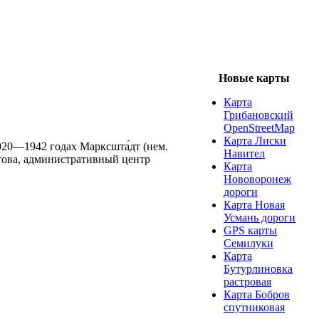
Новые карты
Карта
Грибановский
OpenStreetMap
Карта Лиски
 1920—1942 годах Марксшта́дт (нем.
Навител
ратова, административный центр
Карта
Нововоронеж
дороги
Карта Новая
Усмань дороги
GPS карты
Семилуки
Карта
Бутурлиновка
растровая
Карта Бобров
спутниковая