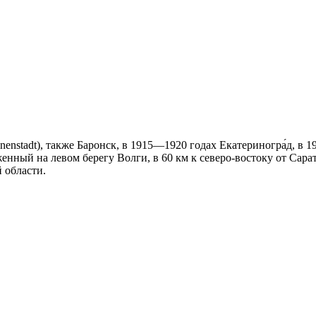
inenstadt), также Баронск, в 1915—1920 годах Екатериногра́д, в
оженный на левом берегу Волги, в 60 км к северо-востоку от Са
 области.