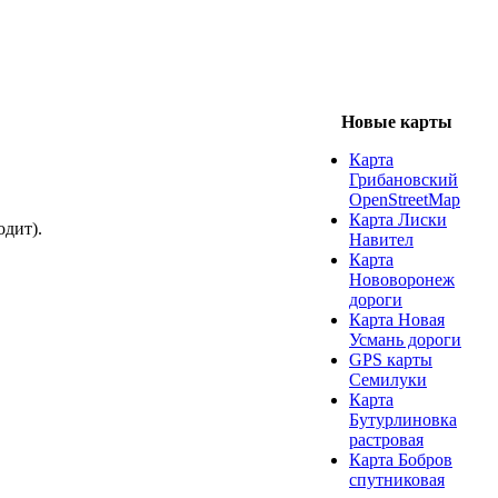
Новые карты
Карта
Грибановский
OpenStreetMap
Карта Лиски
одит).
Навител
Карта
Нововоронеж
дороги
Карта Новая
Усмань дороги
GPS карты
Семилуки
Карта
Бутурлиновка
растровая
Карта Бобров
спутниковая