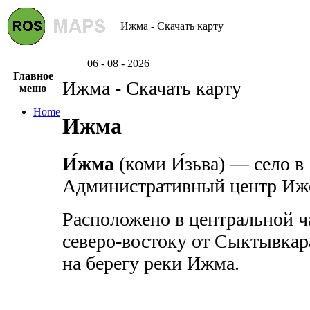
Ижма - Скачать карту
06 - 08 - 2026
Главное
Ижма - Скачать карту
меню
Home
Ижма
И́жма
(коми И́зьва) — село в
Административный центр Иже
Расположено в центральной ч
северо-востоку от Сыктывкара
на берегу реки Ижма.