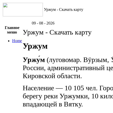
Уржум - Скачать карту
09 - 08 - 2026
Главное
Уржум - Скачать карту
меню
Home
Уржум
Уржу́м
(луговомар. Вӱрзым, 
России, административный ц
Кировской области.
Население — 10 105 чел. Гор
берегу реки Уржумки, 10 кил
впадающей в Вятку.