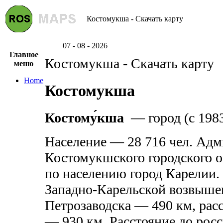
Костомукша - Скачать карту
07 - 08 - 2026
Главное
Костомукша - Скачать карту
меню
Home
Костомукша
Костому́кша
— город (с 1983
Население — 28 716 чел. Ад
Костомукшского городского 
по населению город Карелии. 
Западно-Карельской возвышен
Петрозаводска — 490 км, рас
— 930 км. Расстояние до рос