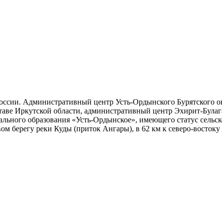
России. Административный центр Усть-Ордынского Бурятского 
ставе Иркутской области, административный центр Эхирит-Була
ьного образования «Усть-Ордынское», имеющего статус сельско
м берегу реки Куды (приток Ангары), в 62 км к северо-востоку 