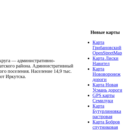
Новые карты
Карта
Грибановский
OpenStreetMap
Карта Лиски
округа — административно-
Навител
гатского района. Административный
Карта
го поселения. Население 14,9 тыс.
Нововоронеж
от Иркутска.
дороги
Карта Новая
Усмань дороги
GPS карты
Семилуки
Карта
Бутурлиновка
растровая
Карта Бобров
спутниковая