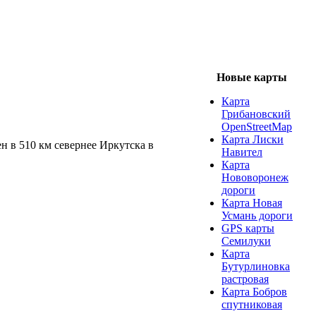
Новые карты
Карта
Грибановский
OpenStreetMap
Карта Лиски
н в 510 км севернее Иркутска в
Навител
Карта
Нововоронеж
дороги
Карта Новая
Усмань дороги
GPS карты
Семилуки
Карта
Бутурлиновка
растровая
Карта Бобров
спутниковая