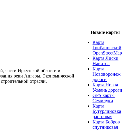
Новые карты
Карта
Грибановский
OpenStreetMap
Карта Лиски
Навител
Карта
й, части Иркутской области и
Нововоронеж
азвания реки Ангары. Экономической
дороги
строительной отрасли.
Карта Новая
Усмань дороги
GPS карты
Семилуки
Карта
Бутурлиновка
растровая
Карта Бобров
спутниковая