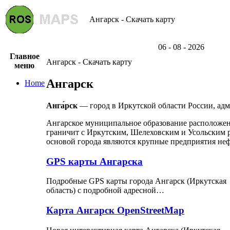
Ангарск - Скачать карту
06 - 08 - 2026
Главное
Ангарск - Скачать карту
меню
Ангарск
Home
Анга́рск
— город в Иркутской области России, ад
Ангарское муниципальное образование расположено
граничит с Иркутским, Шелеховским и Усольским р
основой города являются крупные предприятия не
GPS карты Ангарска
Подробные GPS карты города Ангарск (Иркутская
область) с подробной адресной…
Карта Ангарск OpenStreetMap